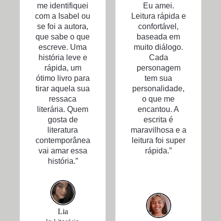
me identifiquei
Eu amei.
com a Isabel ou
Leitura rápida e
se foi a autora,
confortável,
que sabe o que
baseada em
escreve. Uma
muito diálogo.
história leve e
Cada
rápida, um
personagem
ótimo livro para
tem sua
tirar aquela sua
personalidade,
ressaca
o que me
literária. Quem
encantou. A
gosta de
escrita é
literatura
maravilhosa e a
contemporânea
leitura foi super
vai amar essa
rápida.”
história.”
Lia