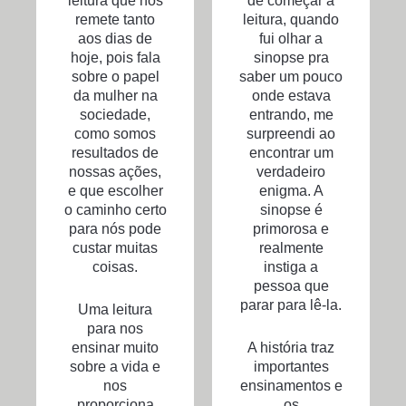
leitura que nos
de começar a
remete tanto
leitura, quando
aos dias de
fui olhar a
hoje, pois fala
sinopse pra
sobre o papel
saber um pouco
da mulher na
onde estava
sociedade,
entrando, me
como somos
surpreendi ao
resultados de
encontrar um
nossas ações,
verdadeiro
e que escolher
enigma. A
o caminho certo
sinopse é
para nós pode
primorosa e
custar muitas
realmente
coisas.
instiga a
pessoa que
parar para lê-la.
Uma leitura
para nos
ensinar muito
A história traz
sobre a vida e
importantes
nos
ensinamentos e
proporciona
os