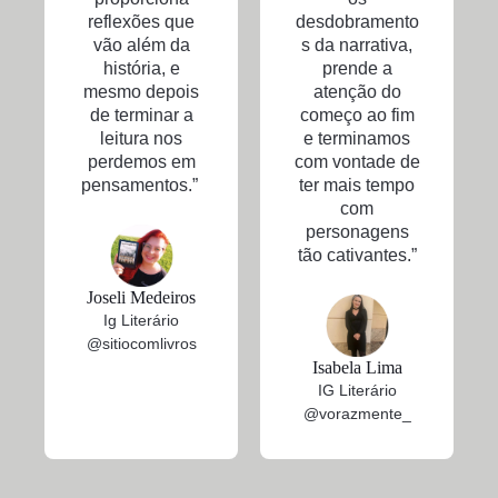
reflexões que
desdobramento
vão além da
s da narrativa,
história, e
prende a
mesmo depois
atenção do
de terminar a
começo ao fim
leitura nos
e terminamos
perdemos em
com vontade de
pensamentos.”
ter mais tempo
com
personagens
tão cativantes.”
Joseli Medeiros
Ig Literário
@sitiocomlivros
Isabela Lima
IG Literário
@vorazmente_