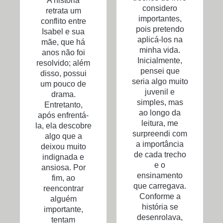
A história
considero
retrata um
importantes,
conflito entre
pois pretendo
Isabel e sua
aplicá-los na
mãe, que há
minha vida.
anos não foi
Inicialmente,
resolvido; além
pensei que
disso, possui
seria algo muito
um pouco de
juvenil e
drama.
simples, mas
Entretanto,
ao longo da
após enfrentá-
leitura, me
la, ela descobre
surpreendi com
algo que a
a importância
deixou muito
de cada trecho
indignada e
e o
ansiosa. Por
ensinamento
fim, ao
que carregava.
reencontrar
Conforme a
alguém
história se
importante,
desenrolava,
tentam