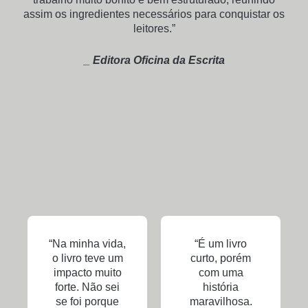
assim os ingredientes necessários para conquistar os
leitores.”
_ Editora Oficina da Escrita
“Na minha vida,
“É um livro
o livro teve um
curto, porém
impacto muito
com uma
forte. Não sei
história
se foi porque
maravilhosa.