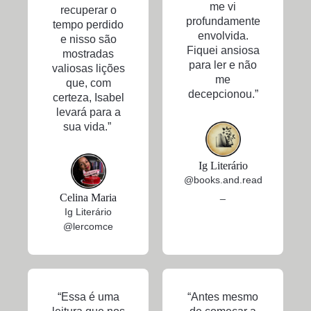
me vi
recuperar o
profundamente
tempo perdido
envolvida.
e nisso são
Fiquei ansiosa
mostradas
para ler e não
valiosas lições
me
que, com
decepcionou.”
certeza, Isabel
levará para a
sua vida.”
Ig Literário
@books.and.read
_
Celina Maria
Ig Literário
@lercomce
“Essa é uma
“Antes mesmo